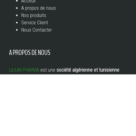
Acceuil
A propos de nous
Nos produits
Service Client
Nous Contacter
A PROPOS DE NOUS
LILIUM PHARMA
est une
société
algérienne et tunisienne
fondée en 2018
, par un groupe d’experts ayant acquis une
solide expérience dans le domaine de la fabrication et de la
commercialisation des compléments alimentaires.
© 2020 LILIUM PHARMA. All rights reserved.